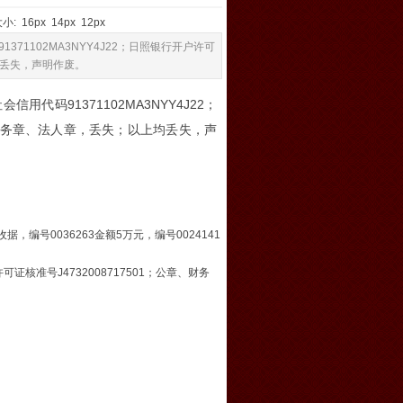
大小:
16px
14px
12px
1102MA3NYY4J22；日照银行开户许可
上均丢失，声明作废。
码91371102MA3NYY4J22；
章、财务章、法人章，丢失；以上均丢失，声
，编号0036263金额5万元，编号0024141
可证核准号J4732008717501；公章、财务