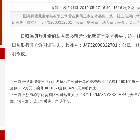
来源: 发布时间: 2019-05-27 16:39 1516 次浏览 
日照海贝甜儿童服装有限公司营业执照正本副本丢失，统一社会信用代码9137
证丢失，核准号：J4732008322701；公章、财务章、法人章，丢失；以
日照海贝甜儿童服装有限公司营业执照正本副本丢失，统一社会信用代
日照银行开户许可证丢失，核准号：J4732008322701；公
明作废。
上一篇
:
张良娜遗失日照新世界房地产公司开具的香樟西苑11A栋1-1601的购房收据
金额31.2万元，编号0011660金额84202元声明作废
下一篇
:
日照海心纱商贸有限公司营业执照91371102MA3NYXXX9R,银行开户许
章、法人章；以上均丢失，声明作废。