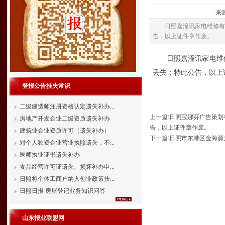
来源
日照嘉潼讯家电维修有限
告，以上证件章作废。
日照嘉潼讯家电维修
丢失；特此公告，以上
登报公告挂失常识
二级建造师注册资格认定遗失补办...
上一篇
:
日照宝娜芬广告策划有
房地产开发企业二级资质遗失补办
告，以上证件章作废。
建筑业企业资质许可（遗失补办）
下一篇
:
日照市东港区金海源
对个人独资企业营业执照遗失，不...
医师执业证书遗失补办
食品经营许可证遗失、损坏补办申...
日照将个体工商户纳入创业政策扶...
日照日报 房屋登记业务知识问答
山东报业联盟网