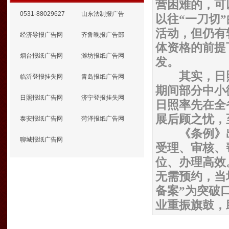
营困难的，可
0531-88029627
山东法制报广告
以往“一刀切
活动，但仍有
经济导报广告网
齐鲁晚报广告部
体资格的前提
烟台报纸广告网
潍坊报纸广告网
发。
其实，日照的
临沂登报挂失网
青岛报纸广告网
期间部分中小
日照报纸广告网
济宁登报挂失网
日照率先在全
展后顾之忧，
泰安报纸广告网
菏泽报纸广告网
《条例》出
聊城报纸广告网
受理、审核、
位、办理高效
无需预约，当
备案”为突破
业重振旗鼓，