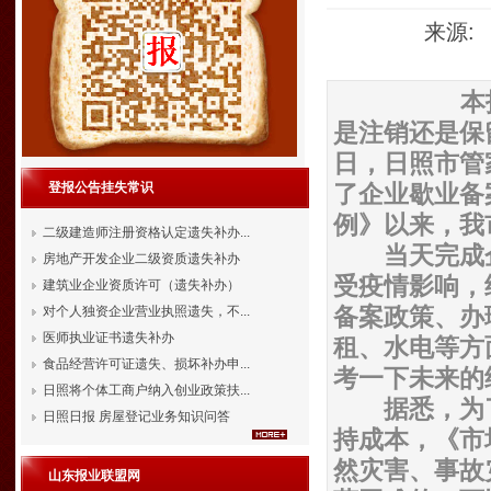
来源: 
本
是注销还是保
日，日照市管
登报公告挂失常识
了企业歇业备
例》以来，我
二级建造师注册资格认定遗失补办...
当天完成企
房地产开发企业二级资质遗失补办
受疫情影响，
建筑业企业资质许可（遗失补办）
备案政策、办
对个人独资企业营业执照遗失，不...
医师执业证书遗失补办
租、水电等方
食品经营许可证遗失、损坏补办申...
考一下未来的
日照将个体工商户纳入创业政策扶...
据悉，为了
日照日报 房屋登记业务知识问答
持成本，《市
然灾害、事故
山东报业联盟网